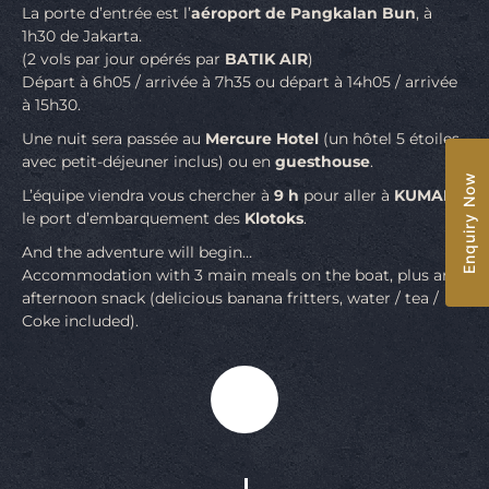
La porte d’entrée est l’
aéroport de Pangkalan Bun
, à
1h30 de Jakarta.
(2 vols par jour opérés par
BATIK AIR
)
Départ à 6h05 / arrivée à 7h35 ou départ à 14h05 / arrivée
à 15h30.
Une nuit sera passée au
Mercure Hotel
(un hôtel 5 étoiles
avec petit-déjeuner inclus) ou en
guesthouse
.
Enquiry Now
L’équipe viendra vous chercher à
9 h
pour aller à
KUMAI
,
le port d’embarquement des
Klotoks
.
And the adventure will begin…
Accommodation with 3 main meals on the boat, plus an
afternoon snack (delicious banana fritters, water / tea /
Coke included).