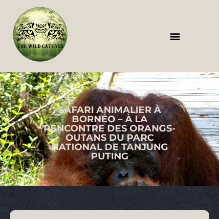
The Wildcat Eyes – Wildlife Safari in India
À propos de nous
Notre galerie
Contactez-nous
SAFARI ANIMALIER À
BORNÉO – À LA
RENCONTRE DES ORANGS-
OUTANS DU PARC
NATIONAL DE TANJUNG
PUTING