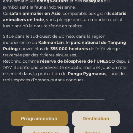
emblématiques
orangs-outans
et des
nasiques
qui
symbolisent la faune indonésienne.
Ce
safari animalier en Asie
, comparable aux grands
safaris
animaliers en Inde
, vous plonge dans un monde tropical
luxuriant où la nature règne en maître.
Situé dans le sud-ouest de Bornéo, dans la région
indonésienne du
Kalimantan
, le
parc national de Tanjung
Puting
couvre plus de
355 000 hectares
de forêt vierge
traversée par des rivières sinueuses.
Reconnu comme
réserve de biosphère de l’UNESCO
depuis
1977, il abrite une biodiversité exceptionnelle et joue un rôle
essentiel dans la protection du
Pongo Pygmaeus
, l’une des
trois espèces d’orangs-outans connues.
Programmation
Destination