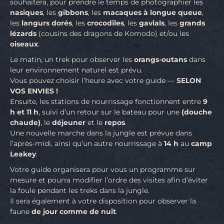
souhaitera, pour prendre le temps de photographier les
nasiques
, les
gibbons
, les
macaques à longue queue
,
les
langurs dorés
, les
crocodiles
, les
gavials
, les
grands
lézards
(cousins des dragons de Komodo) et/ou les
oiseaux
.
Le matin, un trek pour observer les
orangs-outans
dans
leur environnement naturel est prévu.
Vous pouvez choisir l’heure avec votre guide —
SELON
VOS ENVIES !
Ensuite, les stations de nourrissage fonctionnent entre
9
h et 11 h
, suivi d’un retour sur le bateau pour une
(douche
chaude)
, le
déjeuner
et le
repos
.
Une nouvelle marche dans la jungle est prévue dans
l’après-midi, ainsi qu’un autre nourrissage à
14 h
au
camp
Leakey
.
Votre guide organisera pour vous un programme sur
mesure et pourra modifier l’ordre des visites afin d’éviter
la foule pendant les treks dans la jungle.
Il sera également à votre disposition pour observer la
faune
de jour comme de nuit
.