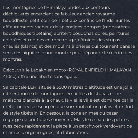
Les montagnes de l’Himalaya arides aux contours
déchiquetés encerclent ce fabuleux ancien royaume
bouddhiste, petit coin de Tibet aux confins de l’Inde. Sur les
affleurements rocheux de splendides gompas (monastères
bouddhiques tibétains) abritent bouddhas dorés, peintures
colorées et moines en robe rouge, côtoient des stupas
chaulés (blancs) et des moulins à prières qui tournent dans le
sens des aiguilles d’une montre pour répandre le mérite des
montras.
Découvrir le Ladakh en moto (ROYAL ENFIELD HIMALAYAN
410cc) offre une liberté sans égale.
Sa capitale LEH, située à 3500 mètres d’altitude est une jolie
cité entourée de montagnes, émaillées de stupas et de
maisons blanchis à la chaux, la vieille ville est dominée par la
crête rocheuse escarpée que surmontent un palais et un fort
de style tibétain. En dessous, la zone animée du bazar
regorge de boutiques souvenirs. Mais le réseau des petites
rues cède rapidement la place à un patchwork verdoyant de
champs d’orge irrigués, et d’abricotiers.