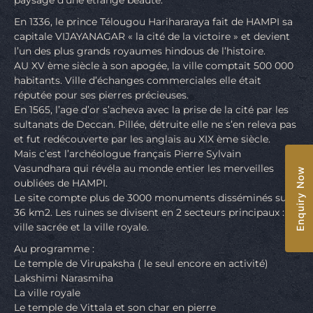
paysage d’une étrange beauté.
En 1336, le prince Télougou Harihararaya fait de HAMPI sa
capitale VIJAYANAGAR « la cité de la victoire » et devient
l’un des plus grands royaumes hindous de l’histoire.
AU XV ème siècle à son apogée, la ville comptait 500 000
habitants. Ville d’échanges commerciales elle était
réputée pour ses pierres précieuses.
En 1565, l’age d’or s’acheva avec la prise de la cité par les
sultanats de Deccan. Pillée, détruite elle ne s’en releva pas
et fut redécouverte par les anglais au XIX ème siècle.
Mais c’est l’archéologue français Pierre Sylvain
Vasundhara qui révéla au monde entier les merveilles
Enquiry Now
oubliées de HAMPI.
Le site compte plus de 3000 monuments disséminés sur
36 km2. Les ruines se divisent en 2 secteurs principaux : la
ville sacrée et la ville royale.
Au programme :
Le temple de Virupaksha ( le seul encore en activité)
Lakshimi Narasmiha
La ville royale
Le temple de Vittala et son char en pierre