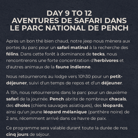
DAY 9 TO 12
AVENTURES DE SAFARI DANS
LE PARC NATIONAL DE PENCH
Après un bon thé bien chaud, notre jeep nous mènera aux
portes du parc pour un
safari matinal
à la recherche des
félins
. Dans cette forêt à dominance de
tecks
, nous
rencontrerons une forte concentration d'
herbivores
et
d'autres animaux de la
faune indienne
.
Nous retournerons au lodge vers 10h30 pour un
petit-
déjeuner
, suivi d'un temps de repos et d’un
déjeuner
.
À 15h, nous retournerons dans le parc pour un deuxième
safari
de la journée.
Pench
abrite de nombreux
chacals
,
des
dholes
(chiens sauvages asiatiques), des
léopards
,
ainsi qu'un jeune
léopard mélanique
(panthère noire) de
2 ans, récemment arrivé dans ce havre de paix.
Ce programme sera valable durant toute la durée de nos
cinq jours
de séjour.