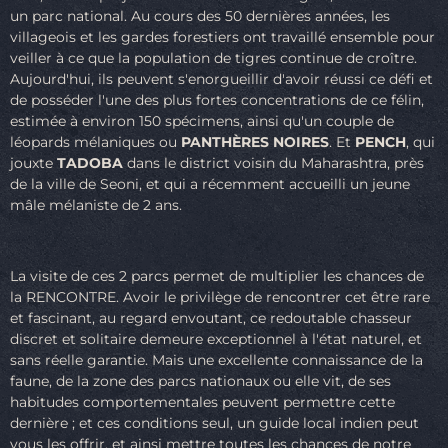
un parc national. Au cours des 50 dernières années, les
villageois et les gardes forestiers ont travaillé ensemble pour
veiller à ce que la population de tigres continue de croître.
Aujourd'hui, ils peuvent s'enorgueillir d'avoir réussi ce défi et
de posséder l'une des plus fortes concentrations de ce félin,
estimée à environ 150 spécimens, ainsi qu'un couple de
léopards mélaniques ou
PANTHÈRES NOIRES
. Et
PENCH
, qui
jouxte
TADOBA
dans le district voisin du Maharashtra, près
de la ville de Seoni, et qui a récemment accueilli un jeune
mâle mélaniste de 2 ans.
La visite de ces 2 parcs permet de multiplier les chances de
la RENCONTRE. Avoir le privilège de rencontrer cet être rare
et fascinant, au regard envoutant, ce redoutable chasseur
discret et solitaire demeure exceptionnel à l'état naturel, et
sans réelle garantie. Mais une excellente connaissance de la
faune, de la zone des parcs nationaux ou elle vit, de ses
habitudes comportementales peuvent permettre cette
dernière ; et ces conditions seul, un guide local indien peut
vous les offrir, et ainsi mettre toutes les chances de notre