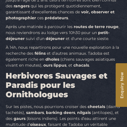
des
rangers
qui les protègent quotidiennement,
garantissant d'excellentes chances de
voir, observer et
photographier
ces
prédateurs
.
Après une matinée à parcourir les
routes de terre rouge
,
nous reviendrons au lodge vers 10h30 pour un
petit-
déjeuner
suivi d’un
déjeuner
et d'une courte sieste.
À 14h, nous repartirons pour une nouvelle exploration à la
recherche des
félins
et d’autres animaux. Tadoba est
également riche en
dholes
(chiens sauvages asiatiques
vivant en meutes),
ours lippus
, et
chacals
.
Herbivores Sauvages et
Enquiry Now
Paradis pour les
Ornithologues
Sur les pistes, nous pourrions croiser des
cheetals
(daims
tachetés),
sambars
,
barking deers
,
nilgais
(antilopes), et
des
gaurs
(bisons indiens). Les points d’eau attirent une
multitude d’
oiseaux
, faisant de Tadoba un véritable