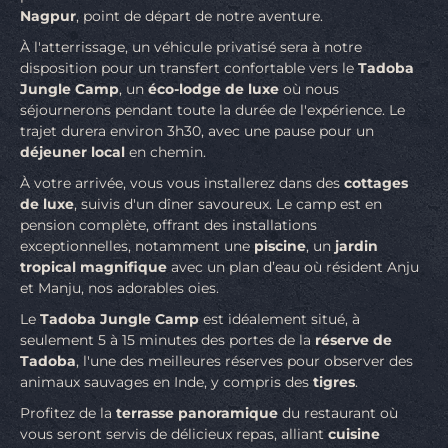
Nagpur
, point de départ de notre aventure.
À l'atterrissage, un véhicule privatisé sera à notre
disposition pour un transfert confortable vers le
Tadoba
Jungle Camp
, un
éco-lodge de luxe
où nous
séjournerons pendant toute la durée de l'expérience. Le
trajet durera environ 3h30, avec une pause pour un
déjeuner local
en chemin.
À votre arrivée, vous vous installerez dans des
cottages
de luxe
, suivis d'un dîner savoureux. Le camp est en
pension complète, offrant des installations
exceptionnelles, notamment une
piscine
, un
jardin
tropical magnifique
avec un plan d’eau où résident Anju
et Manju, nos adorables oies.
Le
Tadoba Jungle Camp
est idéalement situé, à
seulement 5 à 15 minutes des portes de la
réserve de
Tadoba
, l'une des meilleures réserves pour observer des
animaux sauvages en Inde, y compris des
tigres
.
Profitez de la
terrasse panoramique
du restaurant où
vous seront servis de délicieux repas, alliant
cuisine