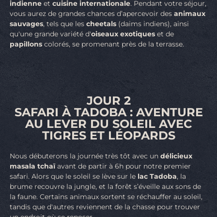
indienne
et
cuisine internationale
. Pendant votre séjour,
vous aurez de grandes chances d’apercevoir des
animaux
sauvages
, tels que les
cheetals
(daims indiens), ainsi
qu'une grande variété d'
oiseaux exotiques
et de
papillons
colorés, se promenant près de la terrasse.
JOUR 2
SAFARI À TADOBA : AVENTURE
AU LEVER DU SOLEIL AVEC
TIGRES ET LÉOPARDS
Nous débuterons la journée très tôt avec un
délicieux
masala tchaï
avant de partir à 6h pour notre premier
safari. Alors que le soleil se lève sur le
lac Tadoba
, la
brume recouvre la jungle, et la forêt s’éveille aux sons de
la faune. Certains animaux sortent se réchauffer au soleil,
tandis que d'autres reviennent de la chasse pour trouver
un endroit où se reposer.