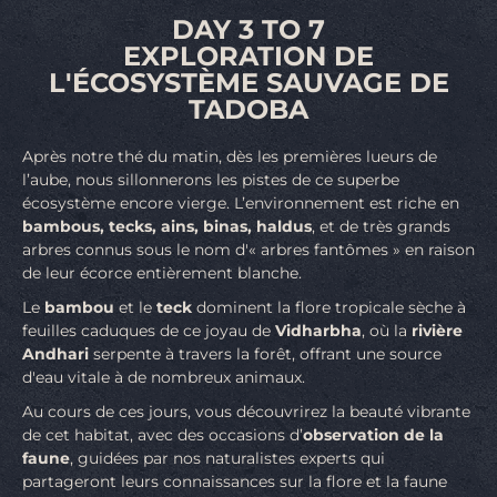
DAY 3 TO 7
EXPLORATION DE
L'ÉCOSYSTÈME SAUVAGE DE
TADOBA
Après notre thé du matin, dès les premières lueurs de
l’aube, nous sillonnerons les pistes de ce superbe
écosystème encore vierge. L’environnement est riche en
bambous, tecks, ains, binas, haldus
, et de très grands
arbres connus sous le nom d'« arbres fantômes » en raison
de leur écorce entièrement blanche.
Le
bambou
et le
teck
dominent la flore tropicale sèche à
feuilles caduques de ce joyau de
Vidharbha
, où la
rivière
Andhari
serpente à travers la forêt, offrant une source
d'eau vitale à de nombreux animaux.
Au cours de ces jours, vous découvrirez la beauté vibrante
de cet habitat, avec des occasions d’
observation de la
faune
, guidées par nos naturalistes experts qui
partageront leurs connaissances sur la flore et la faune