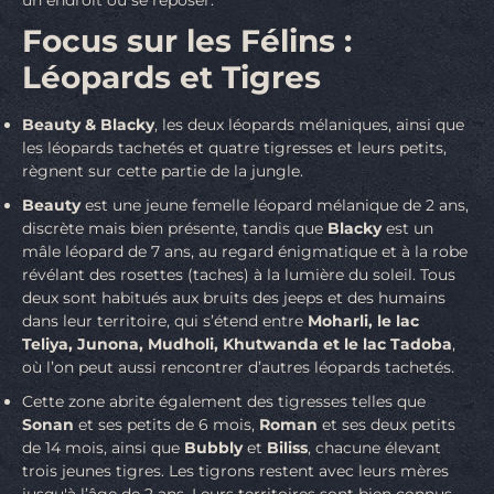
Focus sur les Félins :
Léopards et Tigres
Beauty & Blacky
, les deux léopards mélaniques, ainsi que
les léopards tachetés et quatre tigresses et leurs petits,
règnent sur cette partie de la jungle.
Beauty
est une jeune femelle léopard mélanique de 2 ans,
discrète mais bien présente, tandis que
Blacky
est un
mâle léopard de 7 ans, au regard énigmatique et à la robe
révélant des rosettes (taches) à la lumière du soleil. Tous
deux sont habitués aux bruits des jeeps et des humains
dans leur territoire, qui s’étend entre
Moharli, le lac
Teliya, Junona, Mudholi, Khutwanda et le lac Tadoba
,
où l’on peut aussi rencontrer d’autres léopards tachetés.
Cette zone abrite également des tigresses telles que
Sonan
et ses petits de 6 mois,
Roman
et ses deux petits
de 14 mois, ainsi que
Bubbly
et
Biliss
, chacune élevant
trois jeunes tigres. Les tigrons restent avec leurs mères
jusqu'à l’âge de 2 ans. Leurs territoires sont bien connus