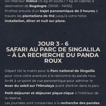
vol intérieur
IndiGo
(15 kg en soute / 7 kg en cabine) à
destination de
Bagdogra
(13h00 – 14h55).
Profitez ensuite d’un
trajet panoramique de 3 heures
à
travers les
plantations de thé
jusqu’à votre hôtel.
Installation, dîner et nuit sur place.
JOUR 3 - 6
SAFARI AU PARC DE SINGALILA
– À LA RECHERCHE DU PANDA
ROUX
Départ tôt le matin pour le
Parc national de Singalila
pour vivre votre aventure à la rencontre du panda roux.
Arrêt à un point de vue panoramique pour admirer le
lever du soleil sur l’Himalaya
avant d’entrer dans le parc.
Petit-déjeuner et déjeuner pique-nique
à l’intérieur de
la réserve.
Les journées sont consacrées à la
recherche des pandas