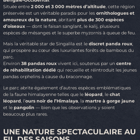
Située entre
2 000 et 3 000 mètres d’altitude
, cette région
préservée est un véritable paradis pour les
ornithologues et
amoureux de la nature
, abritant
plus de 300 espèces
d’oiseaux
— dont le faisan sanglant, le kalij, plusieurs
espèces de mésanges et le superbe myzornis à queue de feu.
Mais la véritable star de Singalila est le
discret panda roux
,
qui prospère au cœur des luxuriantes forêts de bambous du
parc.
Environ
38 pandas roux
vivent ici, soutenus par un
centre
de réhabilitation dédié
qui recueille et réintroduit les jeunes
pandas orphelins à cause du braconnage.
Le parc abrite également d’autres espèces emblématiques
de la faune himalayenne telles que le
léopard
, le
chat
léopard
, l’
ours noir de l’Himalaya
, la
martre à gorge jaune
et le
pangolin
— bien que les observations y soient
beaucoup plus rares.
UNE NATURE SPECTACULAIRE AU
FIL DES SAISONS